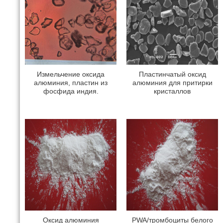
Измельчение оксида
Пластинчатый оксид
алюминия, пластин из
алюминия для притирки
фосфида индия.
кристаллов
Оксид алюминия
PWA/тромбоциты белого