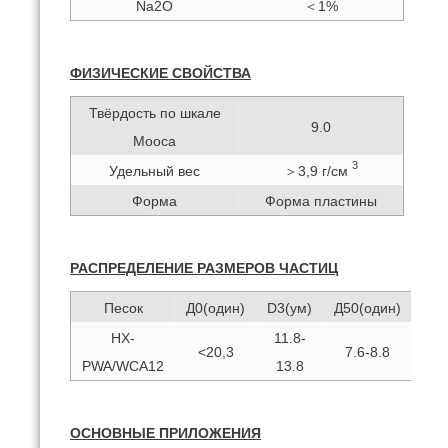
Na2O
＜1%
ФИЗИЧЕСКИЕ СВОЙСТВА
Твёрдость по шкале
9.0
Мооса
3
Удельный вес
＞3,9 г/см
Форма
Форма пластины
РАСПРЕДЕЛЕНИЕ РАЗМЕРОВ ЧАСТИЦ
Песок
Д0(один)
D3(ум)
Д50(один)
Д90
HX-
11.8-
<20,3
7.6-8.8
4.
PWA/WCA12
13.8
ОСНОВНЫЕ ПРИЛОЖЕНИЯ