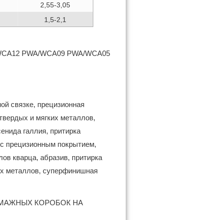
2,55-3,05
1,5-2,1
WCA12 PWA/WCA09 PWA/WCA05
й связке, прецизионная
твердых и мягких металлов,
сенида галлия, притирка
 с прецизионным покрытием,
лов кварца, абразив, притирка
ких металлов, суперфинишная
БУМАЖНЫХ КОРОБОК НА