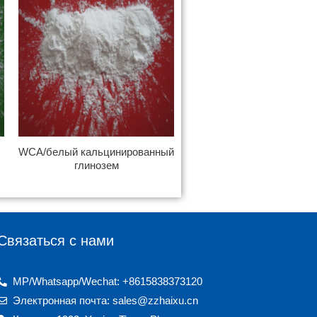
WCA/белый кальцинированный
глинозем
Связаться с нами
MP/Whatsapp/Wechat: +8615838373120
Электронная почта: sales@zzhaixu.cn