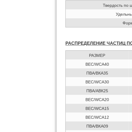
Твердость по 
Удельны
Фор
РАСПРЕДЕЛЕНИЕ ЧАСТИЦ П
РАЗМЕР
ВЕС/WCA40
ПВА/ВКА35
ВЕС/WCA30
ПВА/АВК25
ВЕС/WCA20
ВЕС/WCA15
ВЕС/WCA12
ПВА/ВКА09