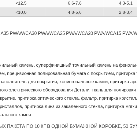
<12,5
6,6-7,8
4.3-5.1
<10,0
4,8-5,6
2,8-3,4
CA35 PWA/WCA30 PWA/WCA25 PWA/WCA20 PWA/WCA15 PWA/
ильный камень, суперфинишный точильный камень на фенольно
ем, прецизионная полировальная бумага с покрытием, притирка 
 наполнитель для покрытия, хонинговальные камни, притирка ар
лого электрического оборудования Детали, ткань для полировки
крытие, притирка оптического стекла, фильтр, притирка кристал
ристаллов, притирка линз из закаленного стекла, притирка мяг
ального камня
ЫХ ПАКЕТА ПО 10 КГ В ОДНОЙ БУМАЖНОЙ КОРОБКЕ, 50 