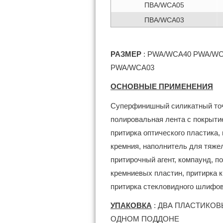
ПВА/WCA05
ПВА/WCA03
РАЗМЕР
: PWA/WCA40 PWA/W
PWA/WCA03
ОСНОВНЫЕ ПРИМЕНЕНИЯ
Суперфинишный силикатный точ
полировальная лента с покрыти
притирка оптического пластика,
кремния, наполнитель для тяже
притирочный агент, компаунд, по
кремниевых пластин, притирка к
притирка стекловидного шлифов
УПАКОВКА
: ДВА ПЛАСТИКОВ
ОДНОМ ПОДДОНЕ