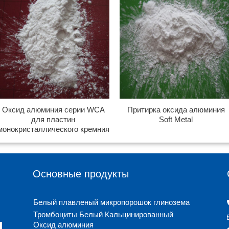
Оксид алюминия серии WCA
Притирка оксида алюминия
для пластин
Soft Metal
монокристаллического кремния
Основные продукты
Белый плавленый микропорошок глинозема
Тромбоциты Белый Кальцинированный
Оксид алюминия