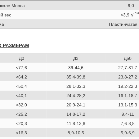
шкале Мооса
9,0
см
й вес
>3,9 г/
ма
Пластинчатая
О РАЗМЕРАМ
Д0
Д3
Д50
<77,6
39-44,6
27,7-31,7
<64,2
35,4-39,8
23,8-27,2
<50,4
28.1-32.3
19.2-22.3
<40,1
24,4-28,2
16.1-18.7
<32,0
20.9-24.1
13.1-15.3
<25,2
14,8-17,2
9.4-11
<20,3
11,8-13,8
7,6-8,8
<16,3
8,9-10,5
5,9-6,9